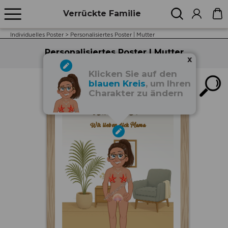
Verrückte Familie
Individuelles Poster
>
Personalisiertes Poster | Mutter
Personalisiertes Poster | Mutter
x
Klicken Sie auf den
blauen Kreis
, um Ihren
Charakter zu ändern
FOREVER LOVE
Wir lieben dich Mama