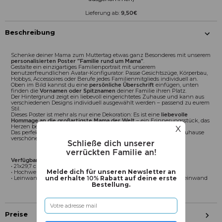
Lieferung ab:
9,50€
Beschreibung
Schenke deiner Mama zum Muttertag etwas ganz Besonderes mit unserem
personalisierten Poster "Familie rund um Mama"
.
Gestalte ein einzigartiges Familienportrait mit unserem
benutzerfreundlichen Avatar-Konfigurator: Passe Gesichtszüge, Körperbau,
Hobbys, Accessoires oder Berufe jedes Familienmitglieds individuell an.
Oben im Bild kannst du eine
persönliche Überschrift
einfügen, unten
finden die
Vornamen oder Spitznamen
deiner Familie ihren Platz.
Der Hintergrund zeigt ein liebevoll eingerichtetes Zuhause und kann aus
verschiedenen Designs individuell ausgewählt werden – passend zu eurem
Stil.
Dieses Poster ist mehr als nur eine Dekoration: Es ist eine
liebevolle
Hommage an die großartigste Mama der Welt
– ein Erinnerungsstück, das
Herzen berührt.
X
Das perfekte, persönliche Geschenk für den Muttertag, das jedes Zuhause
verschönert und Freude bringt.
Schließe dich unserer
verrückten Familie an!
Verfügbare Formate:
• 21x29,7 cm, 30x40 cm oder 40x60 cm
Melde dich für unseren Newsletter an
• Hochwertiger Druck, mit oder ohne Rahmen
• Leinwandformat: 50x70 cm, auf hochwertig bedruckter Canvas-Leinwand
und erhalte
10%
Rabatt auf deine erste
Bestellung.
Preise