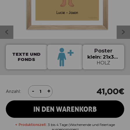
Lucie - Jason
Poster
TEXTE UND
klein: 21x30cm
FONDS
HOLZ
41,00
€
-
+
Anzahl:
IN DEN WARENKORB
+ Produktionszeit:
3 bis 4 Tage (Wochenende und Feiertage
ausgenommen)