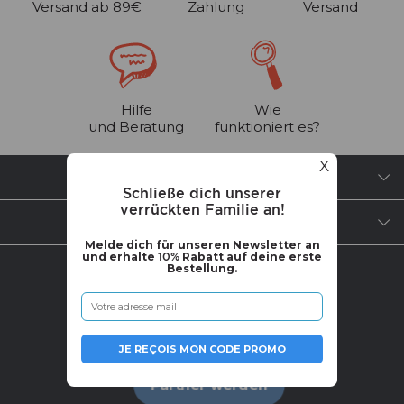
Versand ab 89€
Zahlung
Versand
Hilfe
Wie
und Beratung
funktioniert es?
X
BRAUCHST DU HILFE?
Schließe dich unserer
verrückten Familie an!
ÜBER UNS
Melde dich für unseren Newsletter an
und erhalte
10%
Rabatt auf deine erste
Bestellung.
WERDE TEIL DER COMMUNITY
JE REÇOIS MON CODE PROMO
Partner werden