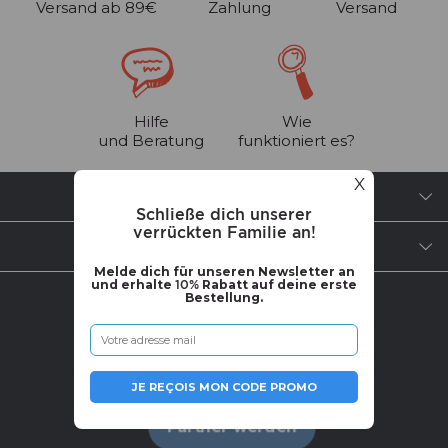
Versand ab 89€
Zahlung
Versand
Hilfe
Wie
und Beratung
funktioniert es?
X
BRAUCHST DU HILFE?
Schließe dich unserer
verrückten Familie an!
ÜBER UNS
Melde dich für unseren Newsletter an
und erhalte
10%
Rabatt auf deine erste
Bestellung.
WERDE TEIL DER COMMUNITY
JE REÇOIS MON CODE PROMO
Partner werden