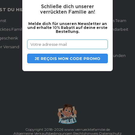
Schließe dich unserer
T DU HILFE?
ÜBER UNS
verrückten Familie an!
nst
Unser total verrücktes Team
Melde dich für unseren Newsletter an
und erhalte
10%
Rabatt auf deine erste
cktes Familienportrait gestalten
Spitzenqualität in Handarbeit
Bestellung.
geschenk
Kooperationen
er Versand
Hilfe & Kontakt
Das denken unsere Kunden
JE REÇOIS MON CODE PROMO
Preise und Größen
Copyright 2018-2026 www.verruecktefamilie.de
Allgemeine Verkaufsbedingungen
Rechtshinweis
Datenschutz