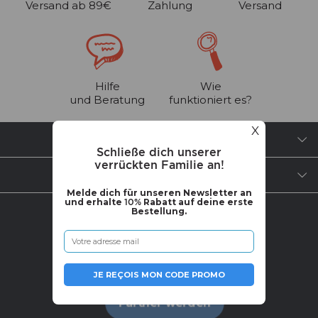
Versand ab 89€
Zahlung
Versand
Hilfe
Wie
und Beratung
funktioniert es?
X
BRAUCHST DU HILFE?
Schließe dich unserer
verrückten Familie an!
ÜBER UNS
Melde dich für unseren Newsletter an
und erhalte
10%
Rabatt auf deine erste
Bestellung.
WERDE TEIL DER COMMUNITY
JE REÇOIS MON CODE PROMO
Partner werden